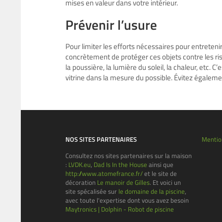
mises en valeur dans votre intérieur.
Prévenir l’usure
Pour limiter les efforts nécessaires pour entretenir v
concrètement de protéger ces objets contre les ri
la poussière, la lumière du soleil, la chaleur, etc. 
vitrine dans la mesure du possible. Évitez égalem
NOS SITES PARTENAIRES
Mentio
Consultez nos sites partenaires sur la maison
:
LVDK.eu
,
Dad Is In the House
ainsi que
http://www.atomefrance.fr/
et le site de
décoration
Le manoir de Gilles
. Et voici un
site spécalisée sur
le domaine de la piscine
,
avec toute l'expertise dont vous avez besoin
Maytronics | Dolphin - Robot de piscine