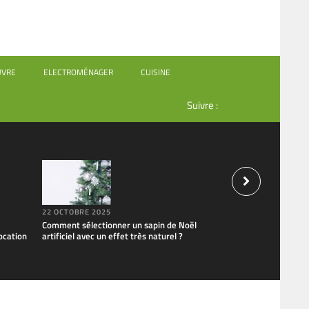
UVRE
ELECTROMÉNAGER
CUISINE
Suivre :
22 OCTOBRE 2025
1 OCTOBRE 2025
Comment sélectionner un sapin de Noël
L’art de la décoratio
ocation
artificiel avec un effet très naturel ?
vos repas au quotid