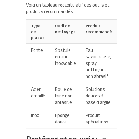
Voici un tableau récapitulatif des outils et
produits recommandés :
Type
Outil de
Produit
de
nettoyage
recommandé
plaque
Fonte
Spatule
Eau
en acier
savonneuse,
inoxydable
spray
nettoyant
non abrasif
Acier
Boule de
Solutions
émaillé
laine non
douces à
abrasive
base d’argile
Inox
Eponge
Produit
douce
spécial inox
Protéger et couvrir : la