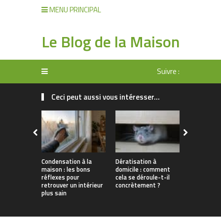
MENU PRINCIPAL
Le Blog de la Maison
Suivre :
Ceci peut aussi vous intéresser...
Condensation à la
Dératisation à
Quels sont
maison : les bons
domicile : comment
meilleurs o
réflexes pour
cela se déroule-t-il
électropor
retrouver un intérieur
concrètement ?
l’entretien
plus sain
voiture ?