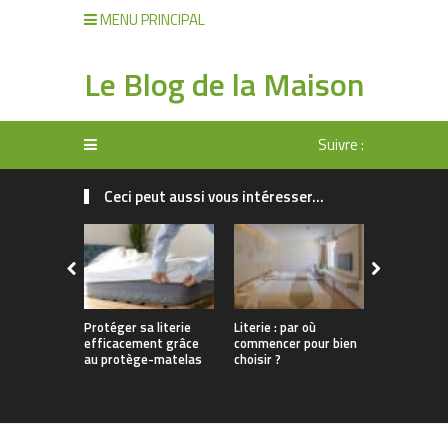
MENU PRINCIPAL
Le Blog de la Maison
Suivre :
Ceci peut aussi vous intéresser...
Protéger sa literie
Literie : par où
Un sommeil
efficacement grâce
commencer pour bien
grâce à une
au protège-matelas
choisir ?
bien choisi