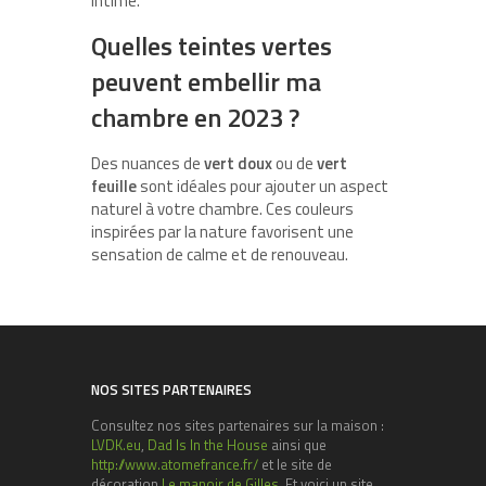
intime.
Quelles teintes vertes
peuvent embellir ma
chambre en 2023 ?
Des nuances de
vert doux
ou de
vert
feuille
sont idéales pour ajouter un aspect
naturel à votre chambre. Ces couleurs
inspirées par la nature favorisent une
sensation de calme et de renouveau.
NOS SITES PARTENAIRES
Consultez nos sites partenaires sur la maison :
LVDK.eu
,
Dad Is In the House
ainsi que
http://www.atomefrance.fr/
et le site de
décoration
Le manoir de Gilles
. Et voici un site