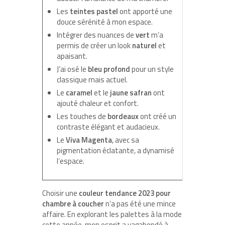
Les
teintes pastel
ont apporté une
douce sérénité à mon espace.
Intégrer des nuances de
vert
m’a
permis de créer un look
naturel
et
apaisant.
J’ai osé le
bleu profond
pour un style
classique mais actuel.
Le
caramel
et le
jaune safran
ont
ajouté chaleur et confort.
Les touches de
bordeaux
ont créé un
contraste élégant et audacieux.
Le
Viva Magenta
, avec sa
pigmentation éclatante, a dynamisé
l’espace.
Choisir une
couleur tendance 2023 pour
chambre à coucher
n’a pas été une mince
affaire. En explorant les palettes à la mode
cette année, mon esprit a vagabondé à