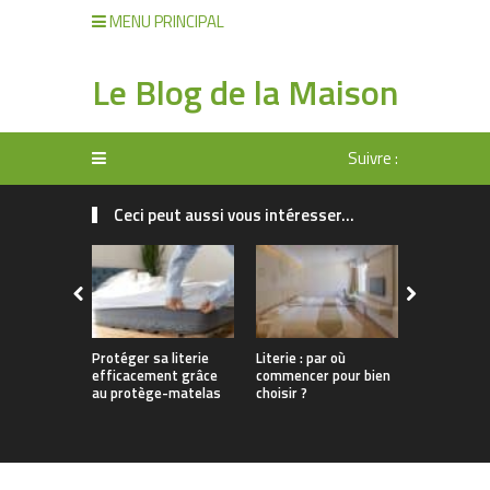
MENU PRINCIPAL
Le Blog de la Maison
Suivre :
Ceci peut aussi vous intéresser...
Protéger sa literie
Literie : par où
Un sommeil
efficacement grâce
commencer pour bien
grâce à une
au protège-matelas
choisir ?
bien choisi