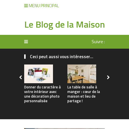
MENU PRINCIPAL
Le Blog de la Maison
Suivre :
Ceci peut aussi vous intéresser...
Donner du caractère à
La table de salle à
Tendances 
votre intérieur avec
manger : cœur de la
Comment
une décoration photo
maison et lieu de
personnali
personnalisée
partage !
apparteme
location s