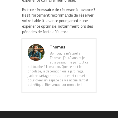
expérience culinaire mémorable.
Est-ce nécessaire de réserver à l’avance ?
Il est fortement recommandé de
réserver
votre table à l’avance pour garantir une
expérience optimale, notamment lors des
périodes de forte affluence.
Thomas
Bonjour, je m'appelle
Thomas, j'ai 48 ans et je
suis passionné par tout ce
qui touche à la maison. Que ce soit le
bricolage, la décoration ou le jardinage,
j'adore partager mes astuces et conseils
pour créer un espace de vie accueillant et
esthétique. Bienvenue sur mon site !