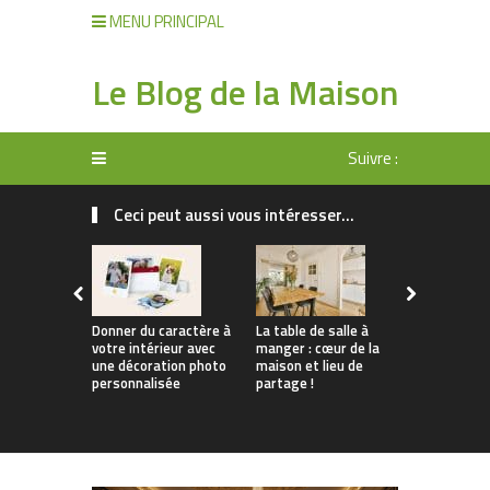
MENU PRINCIPAL
Le Blog de la Maison
Suivre :
Ceci peut aussi vous intéresser...
Donner du caractère à
La table de salle à
Tendances 
votre intérieur avec
manger : cœur de la
Comment
une décoration photo
maison et lieu de
personnali
personnalisée
partage !
apparteme
location s