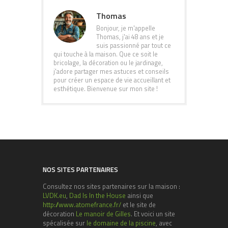
Thomas
Bonjour, je m'appelle
Thomas, j'ai 48 ans et je
suis passionné par tout ce
qui touche à la maison. Que ce soit le
bricolage, la décoration ou le jardinage,
j'adore partager mes astuces et conseils
pour créer un espace de vie accueillant et
esthétique. Bienvenue sur mon site !
NOS SITES PARTENAIRES
Consultez nos sites partenaires sur la maison :
LVDK.eu
,
Dad Is In the House
ainsi que
http://www.atomefrance.fr/
et le site de
décoration
Le manoir de Gilles
. Et voici un site
spécalisée sur
le domaine de la piscine
, avec