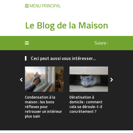
MENU PRINCIPAL
Le Blog de la Maison
Suivre :
Ceci peut aussi vous intéresser...
Condensation à la
Dératisation à
Quels sont
maison : les bons
domicile : comment
meilleurs o
réflexes pour
cela se déroule-t-il
électropor
retrouver un intérieur
concrètement ?
l’entretien
plus sain
voiture ?