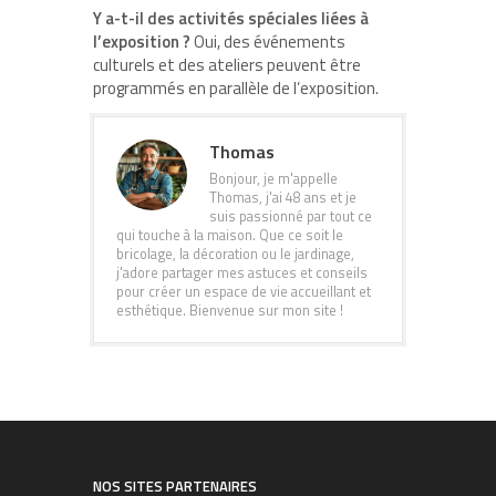
Y a-t-il des activités spéciales liées à
l’exposition ?
Oui, des événements
culturels et des ateliers peuvent être
programmés en parallèle de l’exposition.
Thomas
Bonjour, je m'appelle
Thomas, j'ai 48 ans et je
suis passionné par tout ce
qui touche à la maison. Que ce soit le
bricolage, la décoration ou le jardinage,
j'adore partager mes astuces et conseils
pour créer un espace de vie accueillant et
esthétique. Bienvenue sur mon site !
NOS SITES PARTENAIRES