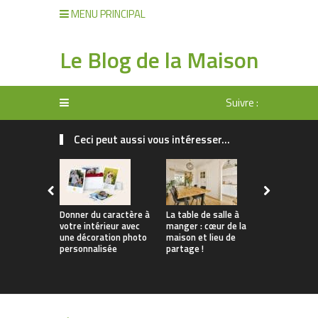
MENU PRINCIPAL
Le Blog de la Maison
Suivre :
Ceci peut aussi vous intéresser...
Donner du caractère à
La table de salle à
Tendances 
votre intérieur avec
manger : cœur de la
Comment
une décoration photo
maison et lieu de
personnali
personnalisée
partage !
apparteme
location s