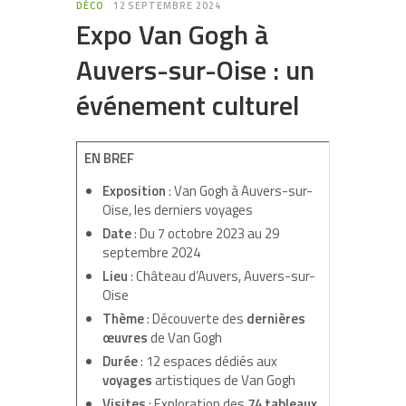
DÉCO
12 SEPTEMBRE 2024
Expo Van Gogh à
Auvers-sur-Oise : un
événement culturel
EN BREF
Exposition
: Van Gogh à Auvers-sur-
Oise, les derniers voyages
Date
: Du 7 octobre 2023 au 29
septembre 2024
Lieu
: Château d’Auvers, Auvers-sur-
Oise
Thème
: Découverte des
dernières
œuvres
de Van Gogh
Durée
: 12 espaces dédiés aux
voyages
artistiques de Van Gogh
Visites
: Exploration des
74 tableaux