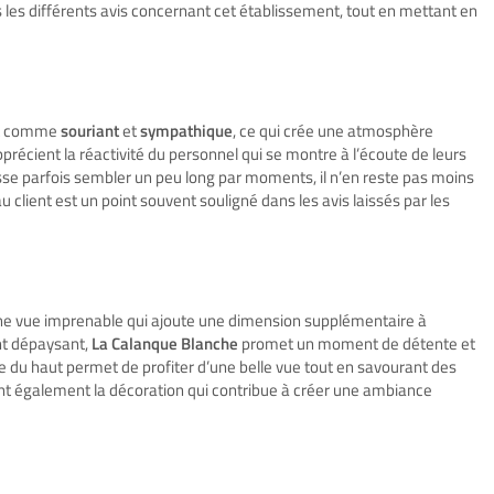
s les différents avis concernant cet établissement, tout en mettant en
it comme
souriant
et
sympathique
, ce qui crée une atmosphère
pprécient la réactivité du personnel qui se montre à l’écoute de leurs
isse parfois sembler un peu long par moments, il n’en reste pas moins
u client est un point souvent souligné dans les avis laissés par les
 une vue imprenable qui ajoute une dimension supplémentaire à
nt dépaysant,
La Calanque Blanche
promet un moment de détente et
sse du haut permet de profiter d’une belle vue tout en savourant des
ient également la décoration qui contribue à créer une ambiance