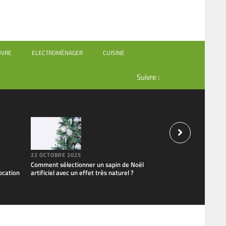
UVRE
ELECTROMÉNAGER
CUISINE
Suivre :
22 OCTOBRE 2025
1 OCTOBRE 2025
Comment sélectionner un sapin de Noël
L’art de la décoratio
ocation
artificiel avec un effet très naturel ?
vos repas au quotid