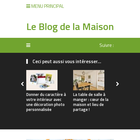
MENU PRINCIPAL
Le Blog de la Maison
Suivre :
Ceci peut aussi vous intéresser...
Donner du caractère à
La table de salle à
Tendances 
votre intérieur avec
manger : cœur de la
Comment
une décoration photo
maison et lieu de
personnali
personnalisée
partage !
apparteme
location s