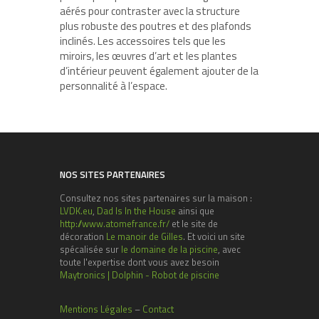
aérés pour contraster avec la structure
plus robuste des poutres et des plafonds
inclinés. Les accessoires tels que les
miroirs, les œuvres d’art et les plantes
d’intérieur peuvent également ajouter de la
personnalité à l’espace.
NOS SITES PARTENAIRES
Consultez nos sites partenaires sur la maison :
LVDK.eu
,
Dad Is In the House
ainsi que
http://www.atomefrance.fr/
et le site de
décoration
Le manoir de Gilles
. Et voici un site
spécalisée sur
le domaine de la piscine
, avec
toute l'expertise dont vous avez besoin
Maytronics | Dolphin - Robot de piscine
Mentions Légales
–
Contact