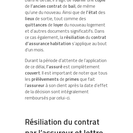
de
l’ancien
contrat
de
bail
, de même
qu’une du nouveau. Ainsi que de
l’état
des
lieux
de sortie, tout comme des
quittances
de
loyer
du nouveau logement
et d’autres documents significatifs. Dans
ce cas également, la
résiliation
du
contrat
d’assurance
habitation
s’applique au bout
d’un mois.
Durant la période d’attente de l’application
de ce délai,
l’assuré
est complètement
couvert
. Il est important de noter que tous
les
prélèvements
de
primes
que fait
l’
assureur
à son client après la date d’effet
de la décision sont intégralement
remboursés par celui-ci.
Résiliation du contrat
par l’assureur et lettre