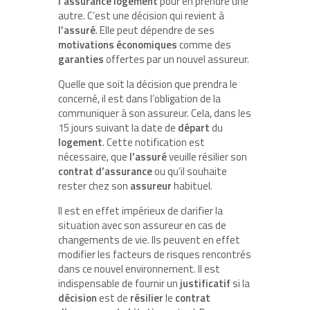
l’assurance
logement
pour en prendre une
autre. C’est une décision qui revient à
l’assuré
. Elle peut dépendre de ses
motivations
économiques
comme des
garanties
offertes par un nouvel assureur.
Quelle que soit la décision que prendra le
concerné, il est dans l’obligation de la
communiquer à son assureur. Cela, dans les
15 jours suivant la date de
départ
du
logement
. Cette notification est
nécessaire, que
l’assuré
veuille résilier son
contrat
d’assurance
ou qu’il souhaite
rester chez son
assureur
habituel.
Il est en effet impérieux de clarifier la
situation avec son assureur en cas de
changements de vie. Ils peuvent en effet
modifier les facteurs de risques rencontrés
dans ce nouvel environnement. Il est
indispensable de fournir un
justificatif
si la
décision
est de
résilier
le
contrat