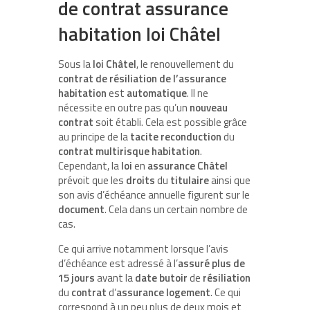
de contrat assurance
habitation loi Châtel
Sous la
loi Châtel
, le renouvellement du
contrat de résiliation de l’assurance
habitation
est
automatique
. Il ne
nécessite en outre pas qu’un
nouveau
contrat
soit établi. Cela est possible grâce
au principe de la
tacite
reconduction
du
contrat
multirisque
habitation
.
Cependant, la
loi
en
assurance
Châtel
prévoit que les
droits
du
titulaire
ainsi que
son avis d’échéance annuelle figurent sur le
document
. Cela dans un certain nombre de
cas.
Ce qui arrive notamment lorsque l’avis
d’échéance est adressé à l’
assuré
plus
de
15
jours
avant la
date
butoir
de
résiliation
du
contrat
d‘
assurance
logement
. Ce qui
correspond à un peu plus de deux mois et