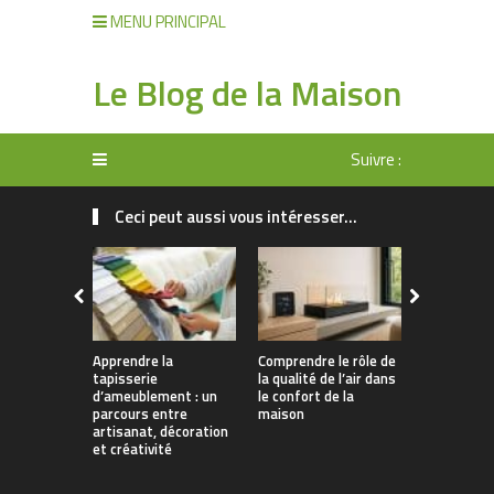
MENU PRINCIPAL
Le Blog de la Maison
Suivre :
Ceci peut aussi vous intéresser...
Apprendre la
Comprendre le rôle de
Rangement 
tapisserie
la qualité de l’air dans
manger : 
d’ameublement : un
le confort de la
allier prati
parcours entre
maison
décoration
artisanat, décoration
et créativité