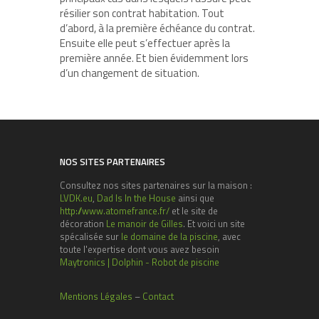
résilier son contrat habitation. Tout
d’abord, à la première échéance du contrat.
Ensuite elle peut s’effectuer après la
première année. Et bien évidemment lors
d’un changement de situation.
NOS SITES PARTENAIRES
Consultez nos sites partenaires sur la maison :
LVDK.eu
,
Dad Is In the House
ainsi que
http://www.atomefrance.fr/
et le site de
décoration
Le manoir de Gilles
. Et voici un site
spécalisée sur
le domaine de la piscine
, avec
toute l'expertise dont vous avez besoin
Maytronics | Dolphin - Robot de piscine
Mentions Légales
–
Contact