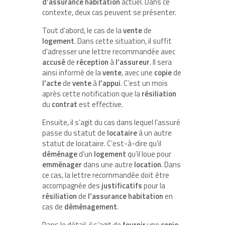
d’assurance
habitation
actuel. Dans ce
contexte, deux cas peuvent se présenter.
Tout d’abord, le cas de la
vente
de
logement
. Dans cette situation, il suffit
d’adresser une lettre recommandée avec
accusé
de
réception
à
l’assureur
. Il sera
ainsi informé de la
vente
, avec une
copie
de
l’acte
de
vente
à
l’appui
. C’est un mois
après cette notification que la
résiliation
du
contrat
est effective.
Ensuite, il s’agit du cas dans lequel l’assuré
passe du statut de
locataire
à un autre
statut de locataire. C’est-à-dire qu’il
déménage
d’un
logement
qu’il loue pour
emménager
dans une autre
location
. Dans
ce cas, la lettre recommandée doit être
accompagnée des
justificatifs
pour la
résiliation
de
l’assurance
habitation
en
cas de
déménagement
.
Dans le détail, il s’agit de
fournir
une
copie