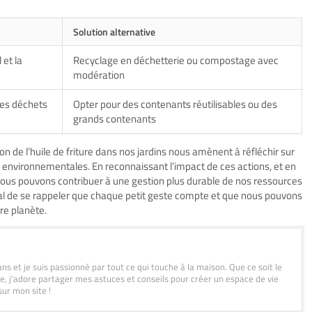
Solution alternative
 et la
Recyclage en déchetterie ou compostage avec
modération
es déchets
Opter pour des contenants réutilisables ou des
grands contenants
ation de l’huile de friture dans nos jardins nous amènent à réfléchir sur
environnementales. En reconnaissant l’impact de ces actions, et en
nous pouvons contribuer à une gestion plus durable de nos ressources
cial de se rappeler que chaque petit geste compte et que nous pouvons
tre planète.
ans et je suis passionné par tout ce qui touche à la maison. Que ce soit le
age, j'adore partager mes astuces et conseils pour créer un espace de vie
sur mon site !