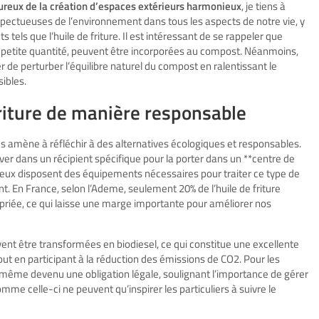
ureux de la création d’espaces extérieurs harmonieux
, je tiens à
spectueuses de l’environnement dans tous les aspects de notre vie, y
 tels que l’huile de friture. Il est intéressant de se rappeler que
ès petite quantité, peuvent être incorporées au compost. Néanmoins,
er de perturber l’équilibre naturel du compost en ralentissant le
ibles.
riture de manière responsable
nous amène à réfléchir à des alternatives écologiques et responsables.
ver dans un récipient spécifique pour la porter dans un **centre de
lieux disposent des équipements nécessaires pour traiter ce type de
. En France, selon l’Ademe, seulement 20% de l’huile de friture
opriée, ce qui laisse une marge importante pour améliorer nos
uvent être transformées en biodiesel, ce qui constitue une excellente
ut en participant à la réduction des émissions de CO
2
. Pour les
t même devenu une obligation légale, soulignant l’importance de gérer
mme celle-ci ne peuvent qu’inspirer les particuliers à suivre le