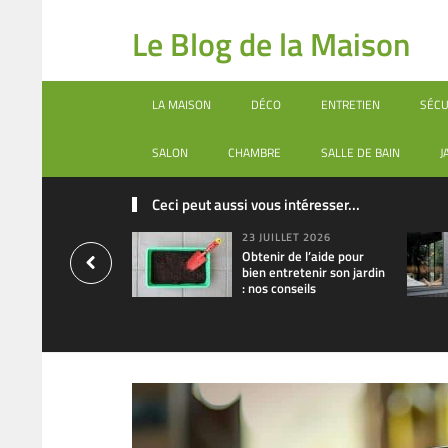
Le Blog de la Maison
LA MAISON
DÉCO
ENTRETIEN
SÉCU
SALON
CHAMBRE
SALLE DE BAIN
J
Ceci peut aussi vous intéresser...
23 JUILLET 2026
Obtenir de l’aide pour
bien entretenir son jardin
: nos conseils