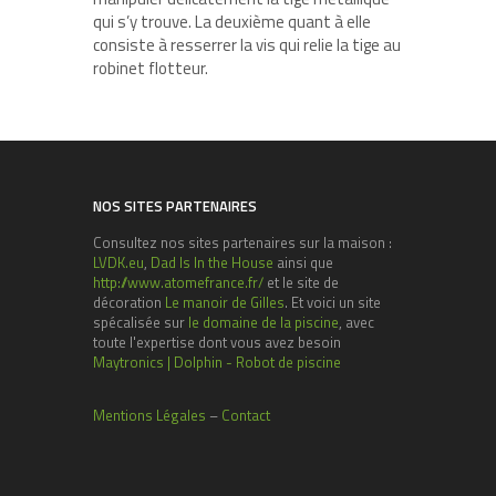
qui s’y trouve. La deuxième quant à elle
consiste à resserrer la vis qui relie la tige au
robinet flotteur.
NOS SITES PARTENAIRES
Consultez nos sites partenaires sur la maison :
LVDK.eu
,
Dad Is In the House
ainsi que
http://www.atomefrance.fr/
et le site de
décoration
Le manoir de Gilles
. Et voici un site
spécalisée sur
le domaine de la piscine
, avec
toute l'expertise dont vous avez besoin
Maytronics | Dolphin - Robot de piscine
Mentions Légales
–
Contact