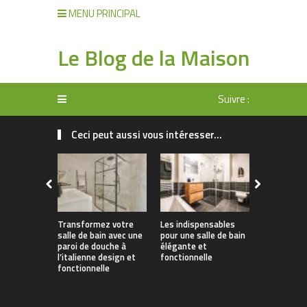
MENU PRINCIPAL
Le Blog de la Maison
Suivre :
Ceci peut aussi vous intéresser...
Transformez votre
Les indispensables
L’aménage
salle de bain avec une
pour une salle de bain
douche sén
paroi de douche à
élégante et
sécurisée
l’italienne design et
fonctionnelle
étape clé 
fonctionnelle
l’adaptatio
logement