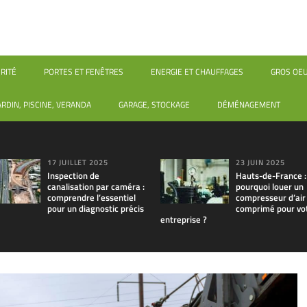
RITÉ
PORTES ET FENÊTRES
ENERGIE ET CHAUFFAGES
GROS OE
ARDIN, PISCINE, VERANDA
GARAGE, STOCKAGE
DÉMÉNAGEMENT
17 JUILLET 2025
23 JUIN 2025
Inspection de
Hauts-de-France :
canalisation par caméra :
pourquoi louer un
comprendre l’essentiel
compresseur d’air
pour un diagnostic précis
comprimé pour vo
entreprise ?