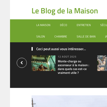
Le Blog de la Maison
LA MAISON
DÉCO
ENTRETIEN
SÉCU
SALON
CHAMBRE
SALLE DE BAIN
J
Ceci peut aussi vous intéresser...
12 AOÛT 2025
Monte-charge ou
ascenseur à la maison :
dans quels cas est-ce
vraiment utile ?