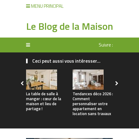
MENU PRINCIPAL
Le Blog de la Maison
Suivre :
Ceci peut aussi vous intéresser...
La table de salle à
Tendances déco 2026 :
Comment
manger : cœur de la
Comment
sélectionn
maison et lieu de
personnaliser votre
de Noël art
partage !
appartement en
un effet tr
location sans travaux
?