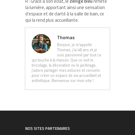
R : Grâce à son éclat, le
zellige bleu
reflète
la lumière, apportant ainsi une sensation
d’espace et de clarté à la salle de bain, ce
qui la rend plus accueillante.
Thomas
Bonjour, je m'appelle
Thomas, j'ai 48 ans et je
suis passionné par tout ce
qui touche à la maison. Que ce soit le
bricolage, la décoration ou le jardinage,
j'adore partager mes astuces et conseils
pour créer un espace de vie accueillant et
esthétique. Bienvenue sur mon site !
NOS SITES PARTENAIRES