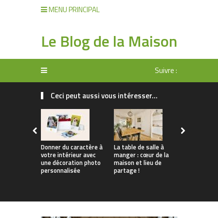
MENU PRINCIPAL
Le Blog de la Maison
Suivre :
Ceci peut aussi vous intéresser...
Donner du caractère à
La table de salle à
Tendances 
votre intérieur avec
manger : cœur de la
Comment
une décoration photo
maison et lieu de
personnali
personnalisée
partage !
apparteme
location s