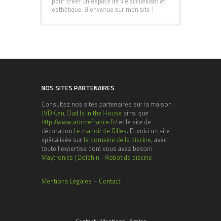
pour créer un espace de vie accueillant et
esthétique. Bienvenue sur mon site !
NOS SITES PARTENAIRES
Consultez nos sites partenaires sur la maison :
LVDK.eu
,
Dad Is In the House
ainsi que
http://www.atomefrance.fr/
et le site de
décoration
Le manoir de Gilles
. Et voici un site
spécalisée sur
le domaine de la piscine
, avec
toute l'expertise dont vous avez besoin
Maytronics | Dolphin - Robot de piscine
Mentions Légales
–
Contact