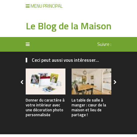
MENU PRINCIPAL
Le Blog de la Maison
Suivre :
Ceci peut aussi vous intéresser...
Donner du caractère à
La table de salle à
Tendances 
votre intérieur avec
manger : cœur de la
Comment
une décoration photo
maison et lieu de
personnali
personnalisée
partage !
apparteme
location s