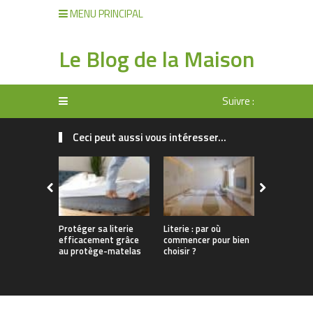
MENU PRINCIPAL
Le Blog de la Maison
Suivre :
Ceci peut aussi vous intéresser...
Protéger sa literie
Literie : par où
Un sommeil
efficacement grâce
commencer pour bien
grâce à une
au protège-matelas
choisir ?
bien choisi