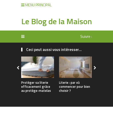
MENU PRINCIPAL
Le Blog de la Maison
Suivre :
Ceci peut aussi vous intéresser...
Protéger sa literie
Literie : par où
Un sommeil
efficacement grâce
commencer pour bien
grâce à une
au protège-matelas
choisir ?
bien choisi