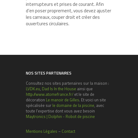
interrupteurs et prises de courant. Afin
d’en poser proprement, vous devez ajuster
les carreaux, couper droit et créer des
ouvertures circulaires.
NOS SITES PARTENAIRES
Consultez nos sites partenaires sur la maison :
LVDK.eu
,
Dad Is In the House
ainsi que
http://www.atomefrance.fr/
et le site de
décoration
Le manoir de Gilles
. Et voici un site
spécalisée sur
le domaine de la piscine
, avec
toute l'expertise dont vous avez besoin
Maytronics | Dolphin - Robot de piscine
Mentions Légales
–
Contact