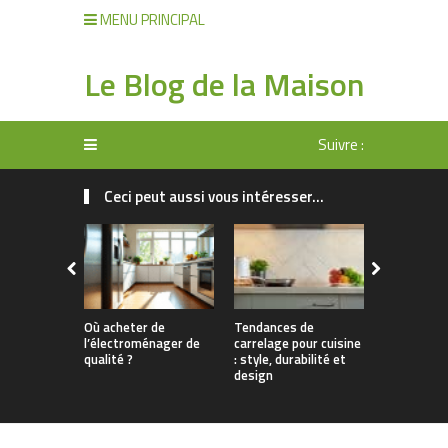
MENU PRINCIPAL
Le Blog de la Maison
Suivre :
Ceci peut aussi vous intéresser...
Où acheter de
Tendances de
Éclairage d
l’électroménager de
carrelage pour cuisine
les clés pou
qualité ?
: style, durabilité et
design et
design
fonctionna