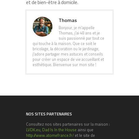
et de bien-être à domicile.
Thomas
Bonjour, je m'appelle
Thomas, j'ai 48 ans et je
suis passionné par tout ce
qui touche à la maison. Que ce soit le
bricolage, la décoration ou le jardinage,
j'adore partager mes astuces et conseils
pour créer un espace de vie accueillant et
esthétique. Bienvenue sur mon site !
NOS SITES PARTENAIRES
Consultez nos sites partenaires sur la maison :
LVDK.eu
,
Dad Is In the House
ainsi que
http://www.atomefrance.fr/
et le site de