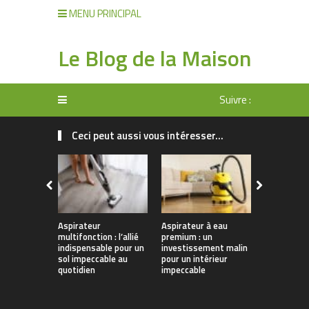
MENU PRINCIPAL
Le Blog de la Maison
Suivre :
Ceci peut aussi vous intéresser...
Aspirateur
Aspirateur à eau
Les secret
multifonction : l’allié
premium : un
gardés de
indispensable pour un
investissement malin
domestique
sol impeccable au
pour un intérieur
savoir sur 
quotidien
impeccable
utilisation 
durée de vi