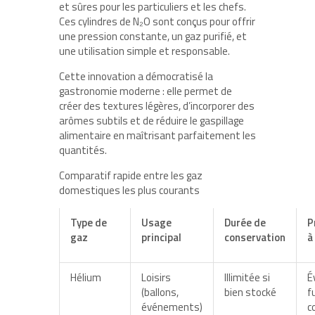
et sûres pour les particuliers et les chefs.
Ces cylindres de N₂O sont conçus pour offrir
une pression constante, un gaz purifié, et
une utilisation simple et responsable.
Cette innovation a démocratisé la
gastronomie moderne : elle permet de
créer des textures légères, d’incorporer des
arômes subtils et de réduire le gaspillage
alimentaire en maîtrisant parfaitement les
quantités.
Comparatif rapide entre les gaz
domestiques les plus courants
Type de
Usage
Durée de
P
gaz
principal
conservation
à
Hélium
Loisirs
Illimitée si
É
(ballons,
bien stocké
f
événements)
c