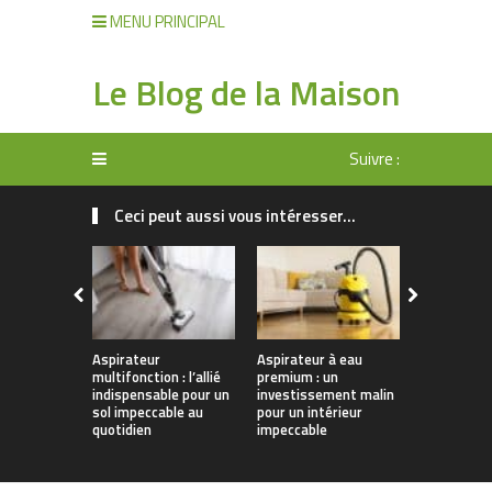
MENU PRINCIPAL
Le Blog de la Maison
Suivre :
Ceci peut aussi vous intéresser...
Aspirateur
Aspirateur à eau
Anti-calcai
multifonction : l’allié
premium : un
quels béné
indispensable pour un
investissement malin
votre sant
sol impeccable au
pour un intérieur
installatio
quotidien
impeccable
domestiqu