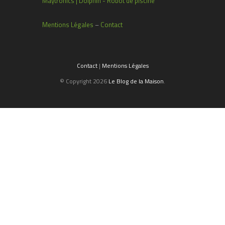
Maytronics | Dolphin - Robot de piscine
Mentions Légales
–
Contact
Contact
|
Mentions Légales
© Copyright 2026
Le Blog de la Maison
.