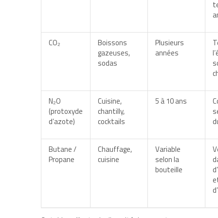
t
a
CO₂
Boissons
Plusieurs
T
gazeuses,
années
l
sodas
s
c
N₂O
Cuisine,
5 à 10 ans
C
(protoxyde
chantilly,
se
d’azote)
cocktails
d
Butane /
Chauffage,
Variable
V
Propane
cuisine
selon la
d
bouteille
d
e
d