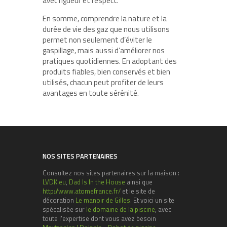
avec rigueur et respect.
En somme, comprendre la nature et la
durée de vie des gaz que nous utilisons
permet non seulement d’éviter le
gaspillage, mais aussi d’améliorer nos
pratiques quotidiennes. En adoptant des
produits fiables, bien conservés et bien
utilisés, chacun peut profiter de leurs
avantages en toute sérénité.
NOS SITES PARTENAIRES
Consultez nos sites partenaires sur la maison :
LVDK.eu
,
Dad Is In the House
ainsi que
http://www.atomefrance.fr/
et le site de
décoration
Le manoir de Gilles
. Et voici un site
spécalisée sur
le domaine de la piscine
, avec
toute l'expertise dont vous avez besoin