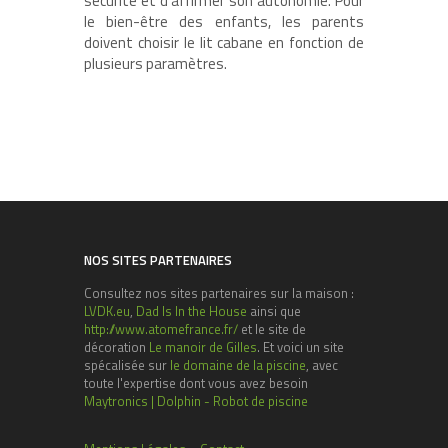
sécurité et d’affirmer son autonomie. Pour
le bien-être des enfants, les parents
doivent choisir le lit cabane en fonction de
plusieurs paramètres.
NOS SITES PARTENAIRES
Consultez nos sites partenaires sur la maison :
LVDK.eu
,
Dad Is In the House
ainsi que
http://www.atomefrance.fr/
et le site de
décoration
Le manoir de Gilles
. Et voici un site
spécalisée sur
le domaine de la piscine
, avec
toute l'expertise dont vous avez besoin
Maytronics | Dolphin - Robot de piscine