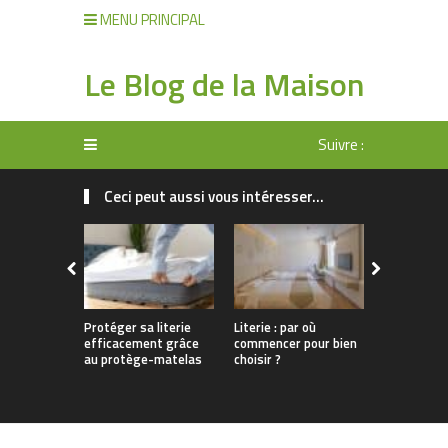
MENU PRINCIPAL
Le Blog de la Maison
Suivre :
Ceci peut aussi vous intéresser...
Protéger sa literie
Literie : par où
Un sommeil
efficacement grâce
commencer pour bien
grâce à une
au protège-matelas
choisir ?
bien choisi