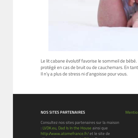
Le lit cabane évolutif favorise le sommeil de bébé. 
protégé en cas de bruit ou de cauchemars. En tant 
Il n’y a plus de stress ni d’angoisse pour vous.
NOS SITES PARTENAIRES
Mentio
Consultez nos sites partenaires sur la maison
:
LVDK.eu
,
Dad Is In the House
ainsi que
http://www.atomefrance.fr/
et le site de