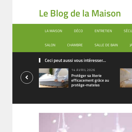
Le Blog de la Maison
LA MAISON
DÉCO
ENTRETIEN
SÉCU
SALON
CHAMBRE
SALLE DE BAIN
J
Ceci peut aussi vous intéresser...
14 AVRIL 2026
Protéger sa literie
efficacement grâce au
protège-matelas