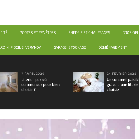
RITÉ
PORTES ET FENÊTRES
ENERGIE ET CHAUFFAGES
GROS OE
ARDIN, PISCINE, VERANDA
GARAGE, STOCKAGE
DÉMÉNAGEMENT
7 AVRIL 2026
24 FÉVRIER 2025
Literie : par où
Un sommeil paisib
commencer pour bien
grâce à une literie
choisir ?
choisie