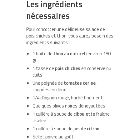
Les ingrédients
nécessaires
Pour concocter une délicieuse salade de
pois chiches et thon, vous aurez besoin des
ingrédients suivants :
1 boîte de
thon au naturel
(environ 180
g)
1 tasse de
pois chiches
en conserve ou
cuits
Une poignée de
tomates cerise
,
coupées en deux
1/4 d’oignon rouge, haché finement
Quelques olives noires dénoyautées
1 cuillère à soupe de
ciboulette
fraîche,
ciselée
1 cuillère à soupe de
jus de citron
Sel et poivre au goût