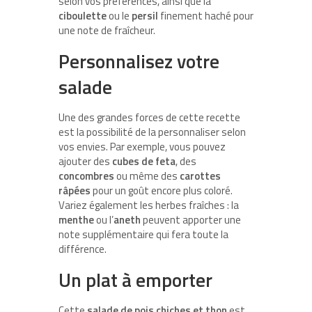
selon vos préférences, ainsi que la
ciboulette
ou le
persil
finement haché pour
une note de fraîcheur.
Personnalisez votre
salade
Une des grandes forces de cette recette
est la possibilité de la personnaliser selon
vos envies. Par exemple, vous pouvez
ajouter des
cubes de feta
, des
concombres
ou même des
carottes
râpées
pour un goût encore plus coloré.
Variez également les herbes fraîches : la
menthe
ou l’
aneth
peuvent apporter une
note supplémentaire qui fera toute la
différence.
Un plat à emporter
Cette
salade de pois chiches et thon
est