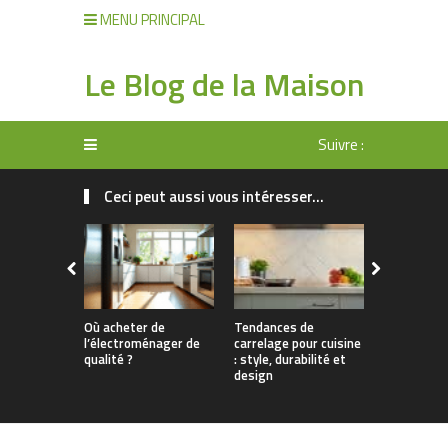
MENU PRINCIPAL
Le Blog de la Maison
Suivre :
Ceci peut aussi vous intéresser...
Où acheter de
Tendances de
Éclairage d
l’électroménager de
carrelage pour cuisine
les clés pou
qualité ?
: style, durabilité et
design et
design
fonctionna