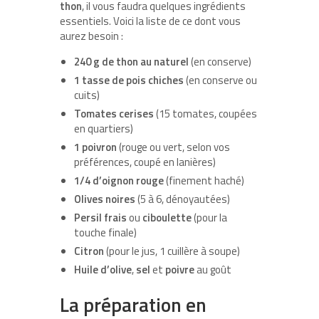
thon
, il vous faudra quelques ingrédients
essentiels. Voici la liste de ce dont vous
aurez besoin :
240 g de thon au naturel
(en conserve)
1 tasse de pois chiches
(en conserve ou
cuits)
Tomates cerises
(15 tomates, coupées
en quartiers)
1 poivron
(rouge ou vert, selon vos
préférences, coupé en lanières)
1/4 d’oignon rouge
(finement haché)
Olives noires
(5 à 6, dénoyautées)
Persil frais
ou
ciboulette
(pour la
touche finale)
Citron
(pour le jus, 1 cuillère à soupe)
Huile d’olive
,
sel
et
poivre
au goût
La préparation en