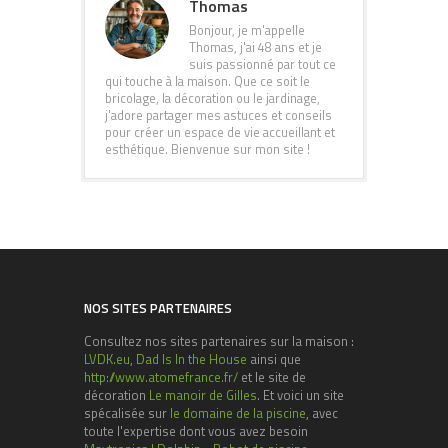
Thomas
Bonjour, je m'appelle
Thomas, j'ai 48 ans et je
suis passionné par tout ce
qui touche à la maison. Que ce soit le
bricolage, la décoration ou le jardinage,
j'adore partager mes astuces et conseils
pour créer un espace de vie accueillant et
esthétique. Bienvenue sur mon site !
NOS SITES PARTENAIRES
Consultez nos sites partenaires sur la maison :
LVDK.eu
,
Dad Is In the House
ainsi que
http://www.atomefrance.fr/
et le site de
décoration
Le manoir de Gilles
. Et voici un site
spécalisée sur
le domaine de la piscine
, avec
toute l'expertise dont vous avez besoin